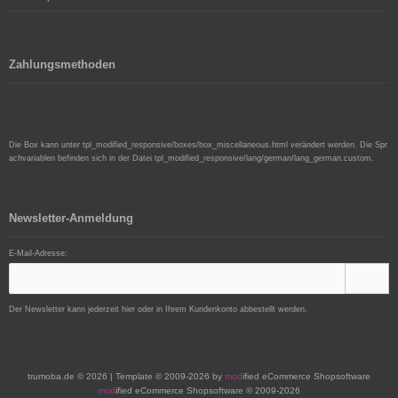
Zahlungsmethoden
Die Box kann unter tpl_modified_responsive/boxes/box_miscellaneous.html verändert werden. Die Spr
achvariablen befinden sich in der Datei tpl_modified_responsive/lang/german/lang_german.custom.
Newsletter-Anmeldung
E-Mail-Adresse:
Der Newsletter kann jederzeit hier oder in Ihrem Kundenkonto abbestellt werden.
trumoba.de © 2026 | Template © 2009-2026 by
mod
ified eCommerce Shopsoftware
mod
ified eCommerce Shopsoftware © 2009-2026