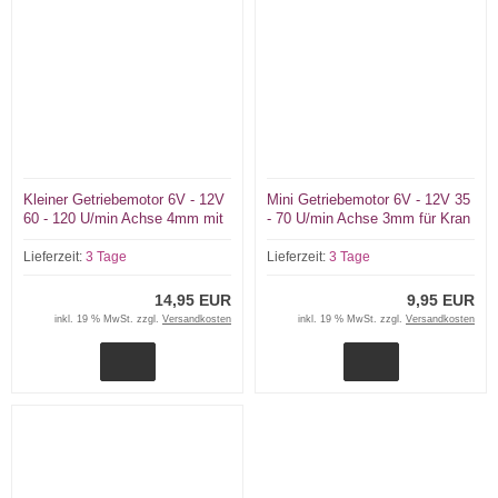
Kleiner Getriebemotor 6V - 12V
Mini Getriebemotor 6V - 12V 35
60 - 120 U/min Achse 4mm mit
- 70 U/min Achse 3mm für Kran
Getriebe gekapselt
Radar Ankerwinden
Lieferzeit:
3 Tage
Lieferzeit:
3 Tage
14,95 EUR
9,95 EUR
inkl. 19 % MwSt. zzgl.
Versandkosten
inkl. 19 % MwSt. zzgl.
Versandkosten