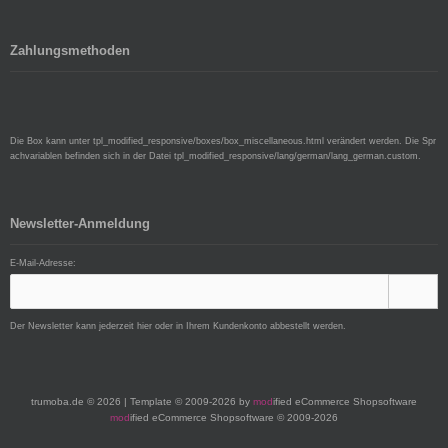
Zahlungsmethoden
Die Box kann unter tpl_modified_responsive/boxes/box_miscellaneous.html verändert werden. Die Spr
achvariablen befinden sich in der Datei tpl_modified_responsive/lang/german/lang_german.custom.
Newsletter-Anmeldung
E-Mail-Adresse:
Der Newsletter kann jederzeit hier oder in Ihrem Kundenkonto abbestellt werden.
trumoba.de © 2026 | Template © 2009-2026 by
mod
ified eCommerce Shopsoftware
mod
ified eCommerce Shopsoftware © 2009-2026