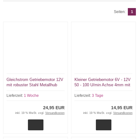
Seiten:
1
Gleichstrom Getriebemotor 12V
Kleiner Getriebemotor 6V - 12V
mit robuster Stahl Metallhub
50 - 100 U/min Achse 4mm mit
Spindel für Stellantriebe
Getriebe gekapselt
Lieferzeit:
1 Woche
Lieferzeit:
3 Tage
24,95 EUR
14,95 EUR
inkl. 19 % MwSt. zzgl.
Versandkosten
inkl. 19 % MwSt. zzgl.
Versandkosten