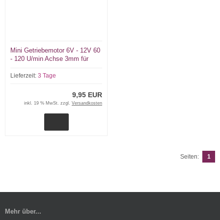
Mini Getriebemotor 6V - 12V 60
- 120 U/min Achse 3mm für
Kran Radar Ankerwinden
Lieferzeit:
3 Tage
9,95 EUR
inkl. 19 % MwSt. zzgl.
Versandkosten
Seiten:
1
Mehr über...