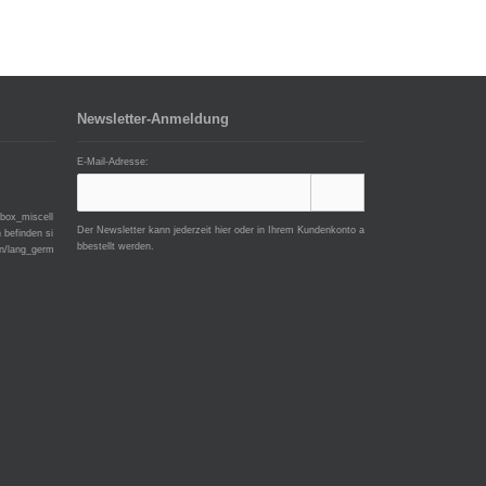
Newsletter-Anmeldung
E-Mail-Adresse:
/box_miscell
Der Newsletter kann jederzeit hier oder in Ihrem Kundenkonto a
 befinden si
bbestellt werden.
an/lang_germ