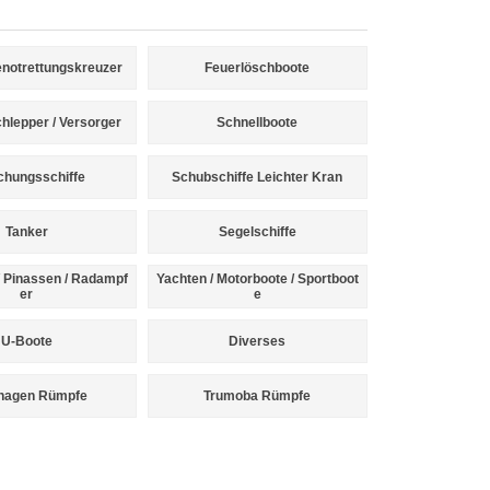
notrettungskreuzer
Feuerlöschboote
lepper / Versorger
Schnellboote
chungsschiffe
Schubschiffe Leichter Kran
Tanker
Segelschiffe
 Pinassen / Radampf
Yachten / Motorboote / Sportboot
er
e
U-Boote
Diverses
nhagen Rümpfe
Trumoba Rümpfe