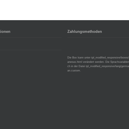
tionen
Zahlungsmethoden
Die Box kann unter tpl_modified_responsive/boxes
aneous.html verändert werden. Die Sprachvariablen
ch in der Datei tpl_modified_responsive/lang/germ
an.custom.