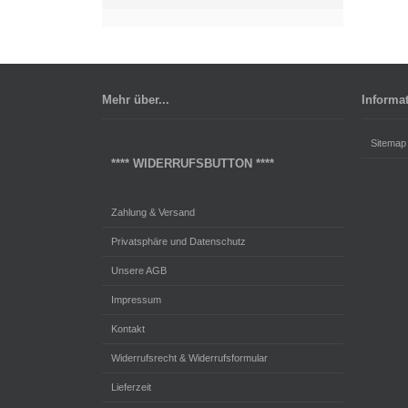
Mehr über...
Informa
Sitemap
**** WIDERRUFSBUTTON ****
Zahlung & Versand
Privatsphäre und Datenschutz
Unsere AGB
Impressum
Kontakt
Widerrufsrecht & Widerrufsformular
Lieferzeit