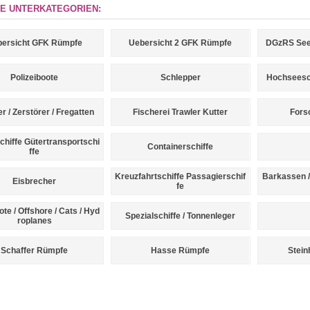
E UNTERKATEGORIEN:
ersicht GFK Rümpfe
Uebersicht 2 GFK Rümpfe
DGzRS See
Polizeiboote
Schlepper
Hochseesch
r / Zerstörer / Fregatten
Fischerei Trawler Kutter
Fors
chiffe Gütertransportschi
Containerschiffe
ffe
Kreuzfahrtschiffe Passagierschif
Barkassen /
Eisbrecher
fe
te / Offshore / Cats / Hyd
Spezialschiffe / Tonnenleger
roplanes
Schaffer Rümpfe
Hasse Rümpfe
Stei