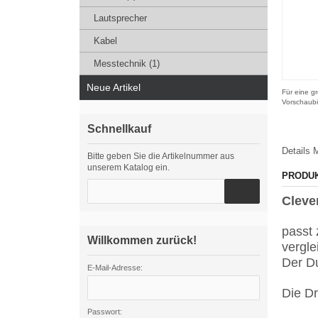
Lautsprecher
Kabel
Messtechnik (1)
Neue Artikel
Für eine gr
Vorschaubi
Schnellkauf
Details
M
Bitte geben Sie die Artikelnummer aus
unserem Katalog ein.
PRODU
Cleve
passt 
Willkommen zurück!
vergle
Der D
E-Mail-Adresse:
Die Dr
Passwort: