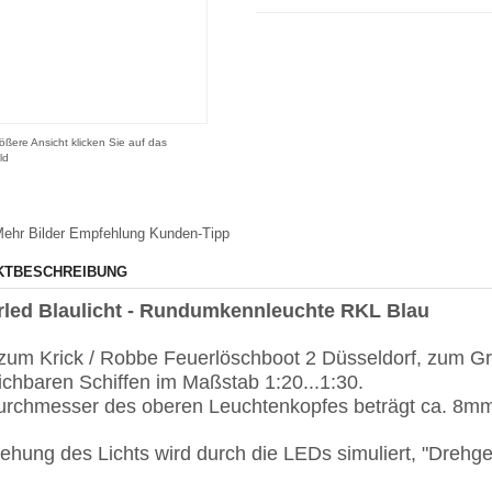
ößere Ansicht klicken Sie auf das
ld
ehr Bilder
Empfehlung
Kunden-Tipp
KTBESCHREIBUNG
rled Blaulicht - Rundumkennleuchte RKL Blau
zum Krick / Robbe Feuerlöschboot 2 Düsseldorf, zum Gr
ichbaren Schiffen im Maßstab 1:20...1:30.
urchmesser des oberen Leuchtenkopfes beträgt ca. 8m
ehung des Lichts wird durch die LEDs simuliert, "Drehgesc