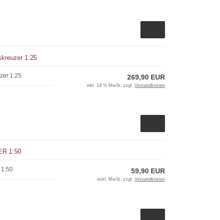
kreuzer 1:25
zer 1:25
269,90 EUR
inkl. 19 % MwSt. zzgl.
Versandkosten
R 1:50
1:50
59,90 EUR
exkl. MwSt. zzgl.
Versandkosten