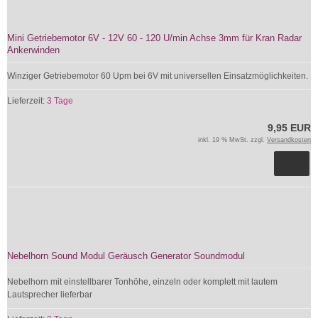
Mini Getriebemotor 6V - 12V 60 - 120 U/min Achse 3mm für Kran Radar
Ankerwinden
Winziger Getriebemotor 60 Upm bei 6V mit universellen Einsatzmöglichkeiten.
Lieferzeit:
3 Tage
9,95 EUR
inkl. 19 % MwSt. zzgl.
Versandkosten
Nebelhorn Sound Modul Geräusch Generator Soundmodul
Nebelhorn mit einstellbarer Tonhöhe, einzeln oder komplett mit lautem
Lautsprecher lieferbar