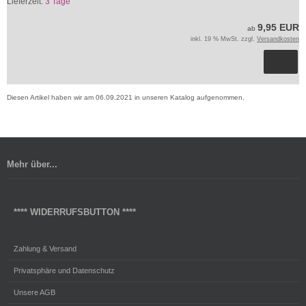
Lieferzeit:
3 Tage
9,95 EUR
ab
inkl. 19 % MwSt. zzgl.
Versandkosten
Diesen Artikel haben wir am 06.09.2021 in unseren Katalog aufgenommen.
Mehr über...
**** WIDERRUFSBUTTON ****
Zahlung & Versand
Privatsphäre und Datenschutz
Unsere AGB