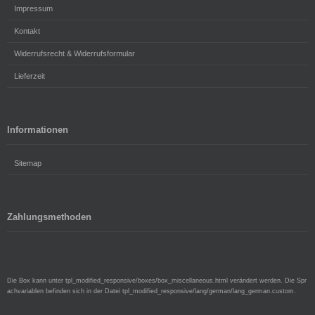
Impressum
Kontakt
Widerrufsrecht & Widerrufsformular
Lieferzeit
Informationen
Sitemap
Zahlungsmethoden
Die Box kann unter tpl_modified_responsive/boxes/box_miscellaneous.html verändert werden. Die Spr
achvariablen befinden sich in der Datei tpl_modified_responsive/lang/german/lang_german.custom.