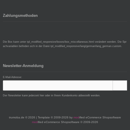
Zahlungsmethoden
Die Box kann unter tpl_modified_responsive/boxes/box_miscellaneous.html verändert werden. Die Spr
achvariablen befinden sich in der Datei tpl_modified_responsive/lang/german/lang_german.custom.
Newsletter-Anmeldung
E-Mail-Adresse:
Der Newsletter kann jederzeit hier oder in Ihrem Kundenkonto abbestellt werden.
trumoba.de © 2026 | Template © 2009-2026 by
mod
ified eCommerce Shopsoftware
mod
ified eCommerce Shopsoftware © 2009-2026