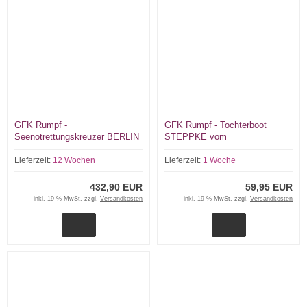
GFK Rumpf -
GFK Rumpf - Tochterboot
Seenotrettungskreuzer BERLIN
STEPPKE vom
(neu 2016) mit TB STEPPKE
Seenotrettungskreuzer BERLIN
(neu 2016)
Lieferzeit:
12 Wochen
Lieferzeit:
1 Woche
432,90 EUR
59,95 EUR
inkl. 19 % MwSt. zzgl.
Versandkosten
inkl. 19 % MwSt. zzgl.
Versandkosten